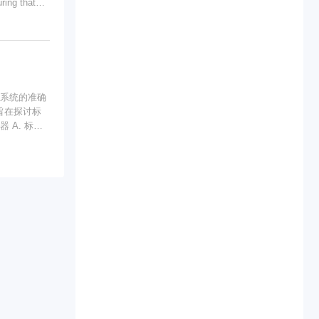
ring that
rtance of
控制速度和
Identifying
he
o or three
 and future
能源效率，
nce ValuesFor
king
), and
r machinery
. Carbon
lity or
ate. They
旨在探讨标
tions. 2.
Braking
 They are
cation:1.
备测试和确
 for
vide a path
准确性和各
 wire
 in
ing high
nerative
在基底上沉积一
that allow
 which can
器**：这
s where
lectric and
，尽管它们
e higher
te energy as
Specialty
g more
表示允许的偏
acy and
ons in
**温度系数
istors are
omation,
度系数是可取
 circuits. 3.
elp manage
 on printed
chanical
试和验证电
ntegration.
red. B.
 resistors
enerative