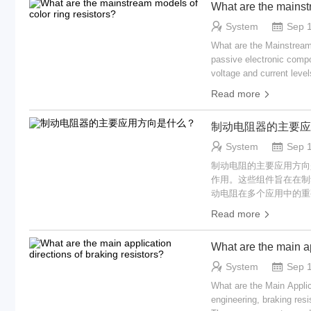
What are the mainstr
择时需要考虑的因素。 II. 理解电阻颜色代码 A. 颜色编码系统的解释 1. 历史背景 电阻的颜色编码系统在1920年代
被开发出来，以标准化电
System
Sep 
地处理电子组件。 2. 颜色代码的目的 颜色代码旨在简化电阻值的识别，让用户能够快速确定电阻值，而无需使用万
What are the Mainstream Models of Color Ring R
用表进行测量。每种颜色对应
passive electronic compone
1. 颜色及其对应值 标
voltage and current level
Resistors in Electronic Ci
Read more
components, dividing volt
damage from excessive cu
制动电阻器的主要应
resistors are a common ty
value, tolerance, and tem
System
Sep 
of resistors in various a
制动电阻的主要应用方向是什么？ I. 引言 在电气工程领域，制动电阻在提高各种
of mainstream models of c
作用。这些组件旨在在制
consider when selecting 
动电阻在多个应用中的重
Historical BackgroundThe
未来技术趋势。 II. 理解制动电阻 A. 制动电阻的基本原理 制动电阻主要管理电气系统中的能量消散。当电机或其他
identification of resist
Read more
机械减速时，可能会产生
making it easier for eng
其转化为热能，然后释放到环境中。
CodesColor codes serve to
What are the main ap
根据其功能和应用分为几种
resistance without needin
能量提供消散热能的路径。
System
Sep 
making it a practical so
中，制动产生的能量被转
Corresponding ValuesThe 
What are the Main Application Directions
和混合动力车辆中很常见。
Black: 0- Brown: 1- Red: 
engineering, braking res
阻可以根据系统的需要调整其电阻，提供更有效的
Temperature Coefficient B