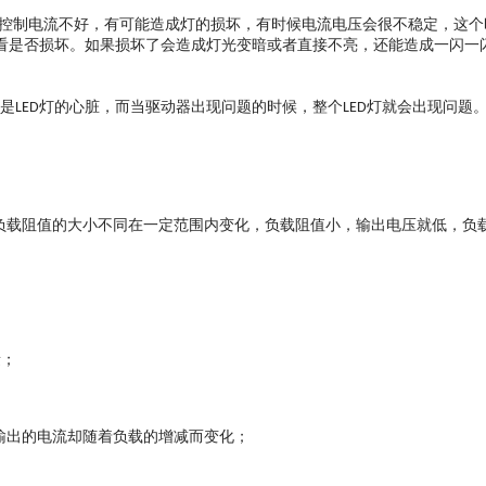
控制电流不好，有可能造成灯的损坏，有时候电流电压会很不稳定，这个
看是否损坏。如果损坏了会造成灯光变暗或者直接不亮，还能造成一闪一
是
灯的心脏，而当驱动器出现问题的时候，整个
灯就会出现问题
LED
LED
负载阻值的大小不同在一定范围内变化，负载阻值小，输出电压就低，负
量；
而输出的电流却随着负载的增减而变化；