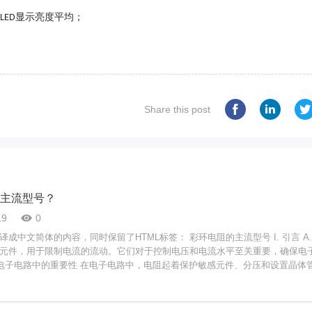
显示亮度平均；
LED
Share this post
主流型号？
19
0
，同时保留了HTML标签： 彩环电阻的主流型号 I. 引言 A. 电阻的定义
元件，用于限制电流的流动。它们对于控制电压和电流水平至关重要，确保电
，导致故障或失效。 C. 彩环电阻概述 彩环电阻是一种常见的电阻类
征，这些编码带表示电阻值、公差和温度系数。这种颜色编码系统使得在多种
性、应用和选