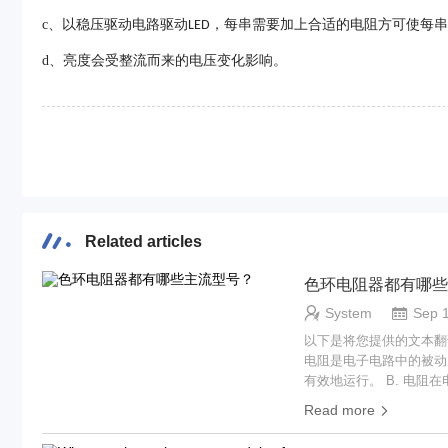
c、
以稳压驱动电路驱动
，每串需要加上合适的电阻方可使每串
LED
d、
亮度会受整流而来的电压变化影响。
Related articles
色环电阻器都有哪些
System
Sep 
以下是将您提供的文本翻译成中文简体的内容
电阻是电子电路中的被动
有效地运行。 B. 电阻在电子电路中的重要性 在电子电路中，电阻起着保护敏感元件、分压和设置晶体管偏置点的重
要作用。没有电阻，电路容易因过电流而损坏
Read more
型，以其颜色编码带为特
识别和选择电阻成为可能。 D. 文章目的 本文旨在深入介绍彩环电阻的主流型号，包括它们的类型、特