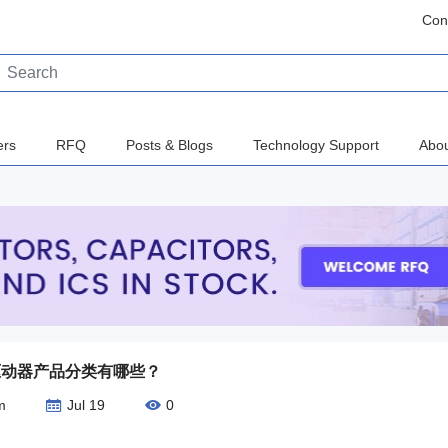
Con
ers
RFQ
Posts & Blogs
Technology Support
Abou
驱动器产品分类有哪些？
m
Jul 19
0