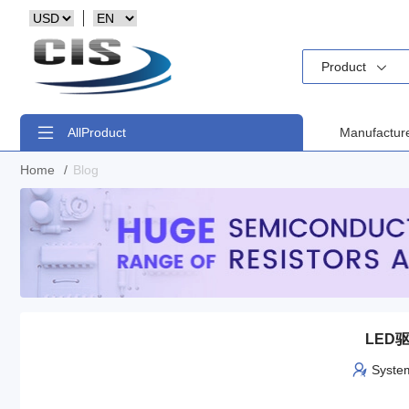
Product
All
Product
Manufactur
Home
/
Blog
LED
Syste