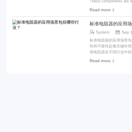
These components are de
用，每种应用都受益于其独特的特性。 A. 工业自动化 在工业自动化中，
may have additional band
machinery operates smoot
系统的重要组成部分。它
Read more
coefficients, which indi
braking resistors becomes
扭矩的应用中尤为重要。 B. 电动汽车和混合动力车辆 制动电阻在电动汽车和混合动力车辆中至关重要，尤其是
the BandsTo read a resist
fundamental principles of
生制动系统中。当车辆减
bands represent significa
标准电阻器的应用场
trends in technology. II
还提升了车辆的整体性能
example, a resistor with 
resistors function prima
System
Sep 
Brown (multiplier of 10)
is decelerated, it can ge
标准电阻器的应用场景包括哪些行业？ I. 引言 在电子和电气工程领域
Film ResistorsCarbon fil
damage. Braking resistors
性和可靠性起着关键作用
are known for their low 
environment. This process
准电阻器在不同行业中的重要意义、
Metal Film ResistorsMetal
ResistorsBraking resistor
电阻器及其功能解释 标
made by depositing a thin
**Dynamic Braking Resist
Read more
保电子系统按指定参数运
sensitive applications. 
for the excess energy ge
种电子设备的性能。 B. 标准电阻器的类型 1. **线绕电阻器**：这些电阻器是通过将金属线绕在陶瓷或塑料芯上制成
around a ceramic core. T
applications like electri
的。它们以高精度和稳定性而
precision and stability. 
braking systems, the ene
层电阻性材料制成，薄膜电
users to vary resistance
be fed back into the powe
些电阻器是通过在基底上
variable resistance is n
hybrid vehicles.3. **Pas
可能无法提供与薄膜或线绕电阻器相同的精度。 C. 关键规格和
currents. They are often
heat, while active braki
值，通常以欧姆（Ω）为单
Resistors 1. Precision R
efficient energy manageme
离指定电阻值的程度。标
stability. They are ofte
various sectors, each ben
**：这一特性衡量的是
built to handle high powe
braking resistors are in
的。 III. 主要使用标准电阻器的行业 A. 电子与电气工程 在电子与电气工程领域，标准电阻器是电路设计和测试的核
Surface Mount ResistorsS
the energy generated dur
心。它们用于校准和测量
circuit boards (PCBs). Th
stress. This is particula
路性能的准确参考点。
IV. Mainstream Models of
Electric and Hybrid Vehic