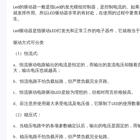
的驱动器一般是指
的发光模组控制器，是控制电流的。如果
Led
Led
就发挥作用。所以
驱动器非常的有好处，在使用的过程中要查
LED
生。
驱动器是指驱动
灯发光和正常工作的电子器件，它就相当于
Led
LED
驱动方式可分类
（1）
恒流式
:
a、
恒流驱动电路输出的电流是恒定的，而输出的直流电压却随着
大，输出电压也就越高；
b、
恒流电路不怕负载短路，但严禁负载完全开路。
c、
恒流驱动电路驱动
是较为理想的，但相对而言价格较高。
LED
d、
应注意所使用最大承受电流及电压值，它限制了
的使用数
LED
（2）
稳压式：
a、
当稳压电路中的各项参数确定以后，输出的电压是固定的，
b、
稳压电路不怕负载开路，但严禁负载完全短路。