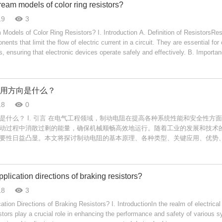
eam models of color ring resistors?
阻值的识别。自那时以来，这一系统已成为一种普遍方法，使得工程师和爱好
19
3
esistors? I. Introduction A. Definition of ResistorsResistors are
一个特定的数字或乘数，对于紧凑型组件来说是一个实用的解决方案。 B. 颜色代码表
nts that limit the flow of electric current in a circuit. They are essential for 
准的颜色代码表包括以下颜色及其对应值：
s, ensuring that electronic devices operate safely and effectively. B. Importan
rcuitsIn electronic circuits, resistors play a crucial role in protecting sensitive
ages, and setting bias points for transistors. Without resistors, circuits woul
rrent, leading to malfunction or failure. C. Overview of Color Ring ResistorsC
用方向是什么？
pe of resistor characterized by their color-coded bands, which indicate their
perature coefficient. This color-coding system allows for easy identification 
18
0
pplications. D. Purpose of the ArticleThis article aims to provide an in-depth u
系统性能和安全性方面发挥着关键
olor ring resistors, including their types, characteristics, applications, and f
动过程中消散过剩的能量，确保机械顺畅高效地运行。随着工业的发展和技术
them. II. Understanding Resistor Color Codes A. Explanation of Color Codin
要性日益凸显。本文将探讨制动电阻的基本原理、各种类型、关键应用、优势
 color coding system for resistors was developed in the 1920s to standardiz
ance values. This system has since become a universal method for reading resi
过剩的能量，如果管理不当，可能会导致系统不稳定或损坏。制动电阻吸收这
ineers and hobbyists alike to work with electronic components. 2. Purpose of C
这个过程对于保持操作效率和安全性至关重要。 B. 制动电阻的类型 制动电阻可
 simplify the identification of resistor values, allowing users to quickly dete
plication directions of braking resistors?
类型： 1. **动态制动电阻**：这些电阻用于动态制动系统，为在制动过程中
g to measure it with a multimeter. Each color corresponds to a specific digit or
这种类型的电阻常见于电动列车和工业机械中。 2. **再生制动电阻**：在再
18
3
lution for compact components. B. The Color Code Chart 1. Colors and Their
化为可用的电能，可以回馈到电源或储存起来以后使用。这种类型的制动电阻
standard color code chart includes the following colors and their correspondi
 of Braking Resistors? I. IntroductionIn the realm of electrical
 3. **被动与主动制动电阻**：被动制动电阻简单地将能量作为热能消散，而
2- Orange: 3- Yellow: 4- Green: 5- Blue: 6- Violet: 7- Gray: 8- White: 9 2. Tol
istors play a crucial role in enhancing the performance and safety of various 
能量管理。 III. 制动电阻的关键应用 制动电阻在各个领域都有应
andsIn addition to the first two or three bands that indicate resistance values