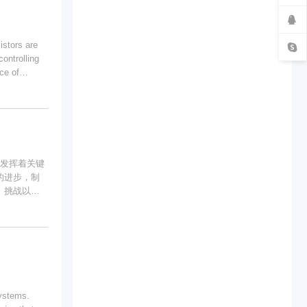
者能够轻松
controlling
ce of
d be prone to
olor ring
 resistance
and selection
nderstanding
actors to
的进步，制
g System 1.
、挑战以及
e the
stor values,
些能量，将
olor
rmine the
产生的过剩
 multiplier,
生制动系统
在电动汽车
ng values:-
主动制动电
erance and
systems.
, resistors